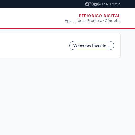
|
Panel admin
PERIÓDICO DIGITAL
Aguilar de la Frontera · Córdoba
Ver control horario →