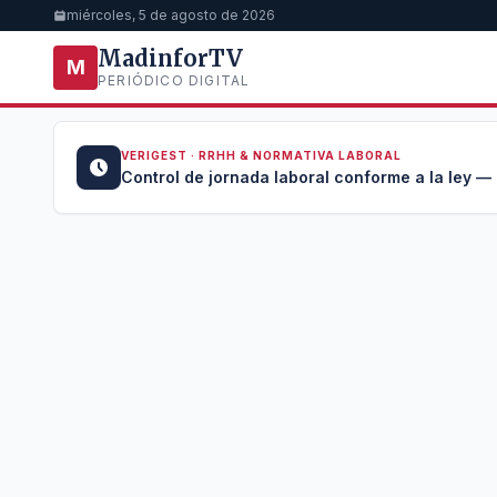
miércoles, 5 de agosto de 2026
MadinforTV
M
PERIÓDICO DIGITAL
VERIGEST · RRHH & NORMATIVA LABORAL
u →
Control de jornada laboral conforme a la ley —