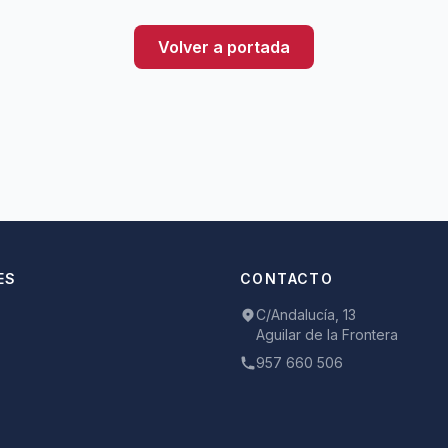
Volver a portada
ES
CONTACTO
C/Andalucía, 13
Aguilar de la Frontera
957 660 506