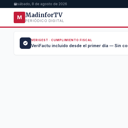
sábado, 8 de agosto de 2026
MadinforTV
M
PERIÓDICO DIGITAL
VERIGEST · CUMPLIMIENTO FISCAL
a →
VeriFactu incluido desde el primer día — Sin co