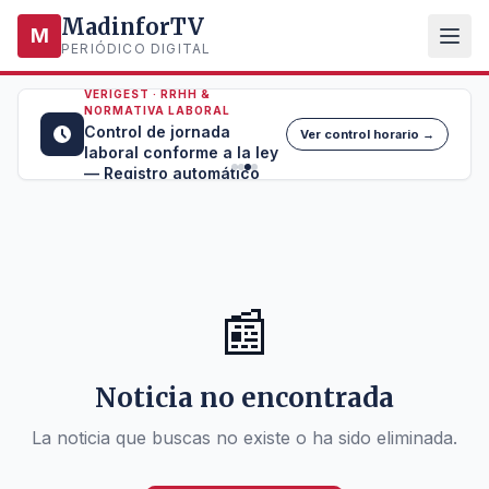
MadinforTV
M
PERIÓDICO DIGITAL
VERIGEST · RRHH &
NORMATIVA LABORAL
Control de jornada
Ver control horario →
laboral conforme a la ley
— Registro automático
📰
Noticia no encontrada
La noticia que buscas no existe o ha sido eliminada.