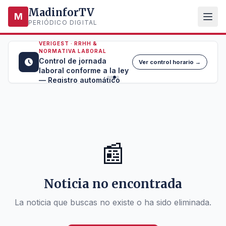
MadinforTV
M
PERIÓDICO DIGITAL
VERIGEST · RRHH &
NORMATIVA LABORAL
Control de jornada
Ver control horario →
laboral conforme a la ley
— Registro automático
📰
Noticia no encontrada
La noticia que buscas no existe o ha sido eliminada.