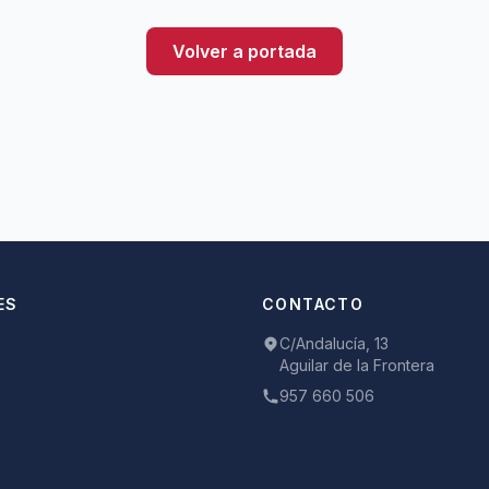
Volver a portada
ES
CONTACTO
C/Andalucía, 13
Aguilar de la Frontera
957 660 506