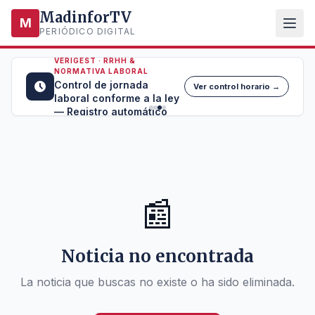
MadinforTV
M
PERIÓDICO DIGITAL
VERIGEST · RRHH &
NORMATIVA LABORAL
Control de jornada
Ver control horario →
laboral conforme a la ley
— Registro automático
📰
Noticia no encontrada
La noticia que buscas no existe o ha sido eliminada.