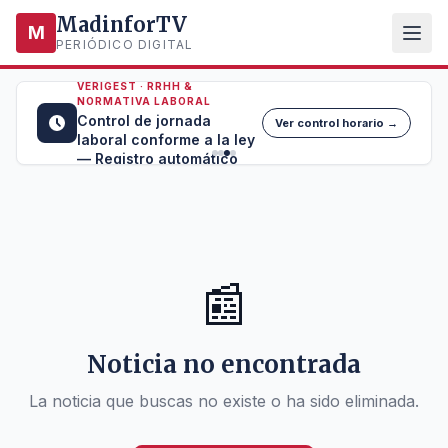
MadinforTV
M
PERIÓDICO DIGITAL
VERIGEST · RRHH &
NORMATIVA LABORAL
Control de jornada
Ver control horario →
laboral conforme a la ley
— Registro automático
📰
Noticia no encontrada
La noticia que buscas no existe o ha sido eliminada.