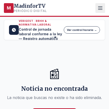
MadinforTV
M
PERIÓDICO DIGITAL
VERIGEST · RRHH &
NORMATIVA LABORAL
Control de jornada
Ver control horario →
laboral conforme a la ley
— Registro automático
📰
Noticia no encontrada
La noticia que buscas no existe o ha sido eliminada.