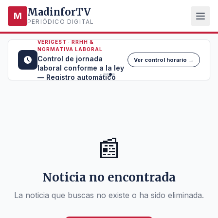
MadinforTV
M
PERIÓDICO DIGITAL
VERIGEST · RRHH &
NORMATIVA LABORAL
Control de jornada
Ver control horario →
laboral conforme a la ley
— Registro automático
📰
Noticia no encontrada
La noticia que buscas no existe o ha sido eliminada.