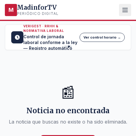
MadinforTV
M
PERIÓDICO DIGITAL
VERIGEST · RRHH &
NORMATIVA LABORAL
Control de jornada
Ver control horario →
laboral conforme a la ley
— Registro automático
📰
Noticia no encontrada
La noticia que buscas no existe o ha sido eliminada.