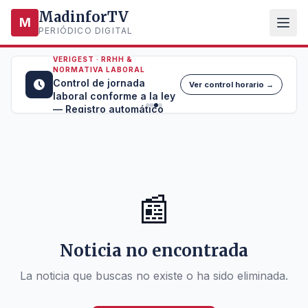
MadinforTV
M
PERIÓDICO DIGITAL
VERIGEST · RRHH &
NORMATIVA LABORAL
Control de jornada
Ver control horario →
laboral conforme a la ley
— Registro automático
📰
Noticia no encontrada
La noticia que buscas no existe o ha sido eliminada.