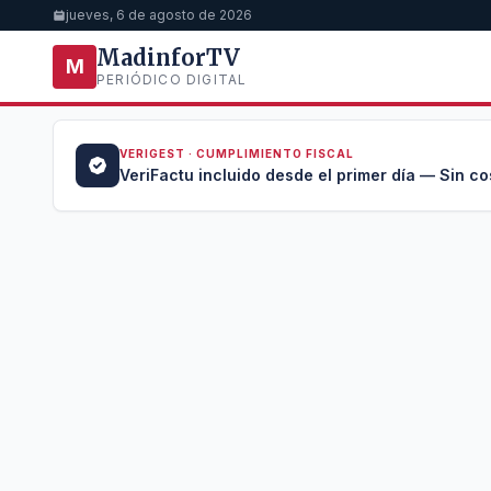
jueves, 6 de agosto de 2026
MadinforTV
M
PERIÓDICO DIGITAL
VERIGEST · CUMPLIMIENTO FISCAL
a →
VeriFactu incluido desde el primer día — Sin co