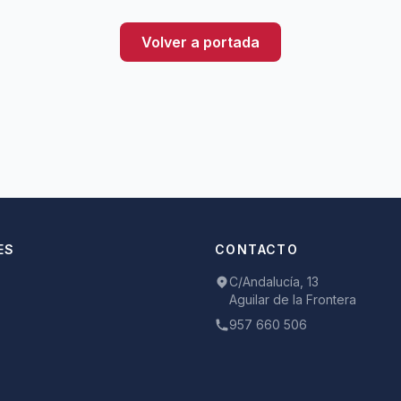
Volver a portada
ES
CONTACTO
C/Andalucía, 13
Aguilar de la Frontera
957 660 506