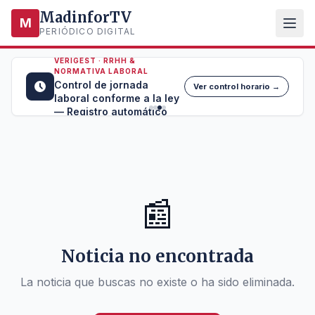
MadinforTV
M
PERIÓDICO DIGITAL
VERIGEST · RRHH &
NORMATIVA LABORAL
Control de jornada
Ver control horario →
laboral conforme a la ley
— Registro automático
📰
Noticia no encontrada
La noticia que buscas no existe o ha sido eliminada.