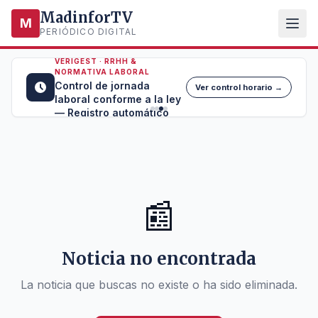
MadinforTV
M
PERIÓDICO DIGITAL
VERIGEST · RRHH &
NORMATIVA LABORAL
Control de jornada
Ver control horario →
laboral conforme a la ley
— Registro automático
📰
Noticia no encontrada
La noticia que buscas no existe o ha sido eliminada.