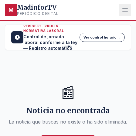
MadinforTV
M
PERIÓDICO DIGITAL
VERIGEST · RRHH &
NORMATIVA LABORAL
Control de jornada
Ver control horario →
laboral conforme a la ley
— Registro automático
📰
Noticia no encontrada
La noticia que buscas no existe o ha sido eliminada.