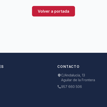
Volver a portada
ES
CONTACTO
C/Andalucía, 13
Aguilar de la Frontera
957 660 506