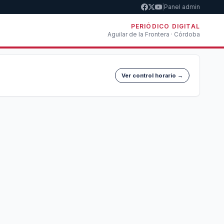
|
Panel admin
PERIÓDICO DIGITAL
Aguilar de la Frontera · Córdoba
Ver control horario →