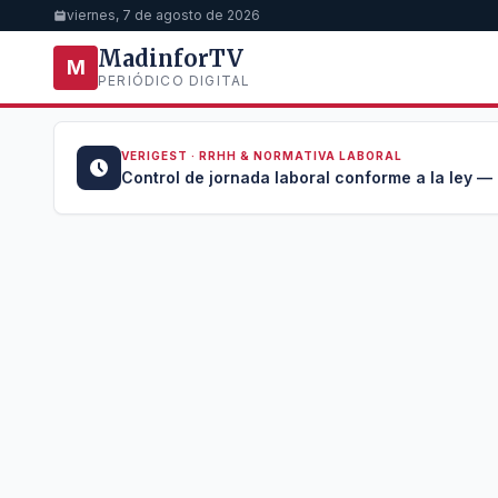
viernes, 7 de agosto de 2026
MadinforTV
M
PERIÓDICO DIGITAL
VERIGEST · RRHH & NORMATIVA LABORAL
u →
Control de jornada laboral conforme a la ley —