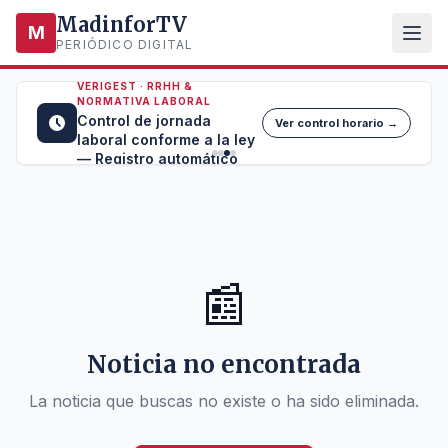
MadinforTV
M
PERIÓDICO DIGITAL
VERIGEST · RRHH &
NORMATIVA LABORAL
Control de jornada
Ver control horario →
laboral conforme a la ley
— Registro automático
📰
Noticia no encontrada
La noticia que buscas no existe o ha sido eliminada.