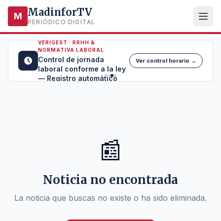
MadinforTV
M
PERIÓDICO DIGITAL
VERIGEST · RRHH &
NORMATIVA LABORAL
Control de jornada
Ver control horario →
laboral conforme a la ley
— Registro automático
📰
Noticia no encontrada
La noticia que buscas no existe o ha sido eliminada.