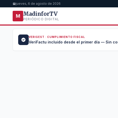
jueves, 6 de agosto de 2026
MadinforTV
M
PERIÓDICO DIGITAL
VERIGEST · CUMPLIMIENTO FISCAL
a →
VeriFactu incluido desde el primer día — Sin co