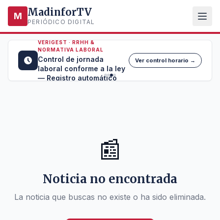
MadinforTV
M
PERIÓDICO DIGITAL
VERIGEST · RRHH &
NORMATIVA LABORAL
Control de jornada
Ver control horario →
laboral conforme a la ley
— Registro automático
📰
Noticia no encontrada
La noticia que buscas no existe o ha sido eliminada.