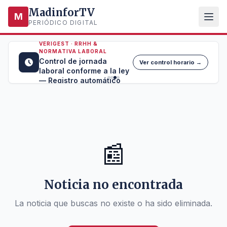
MadinforTV
M
PERIÓDICO DIGITAL
VERIGEST · RRHH &
NORMATIVA LABORAL
Control de jornada
Ver control horario →
laboral conforme a la ley
— Registro automático
📰
Noticia no encontrada
La noticia que buscas no existe o ha sido eliminada.