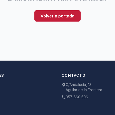
Volver a portada
ES
CONTACTO
C/Andalucía, 13
Aguilar de la Frontera
957 660 506