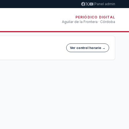
|
Panel admin
PERIÓDICO DIGITAL
Aguilar de la Frontera · Córdoba
Ver control horario →