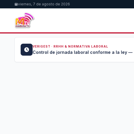
viernes, 7 de agosto de 2026
VERIGEST · RRHH & NORMATIVA LABORAL
u →
Control de jornada laboral conforme a la ley —