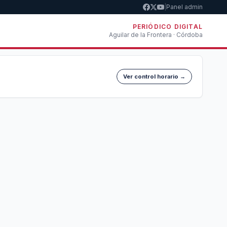
|
Panel admin
PERIÓDICO DIGITAL
Aguilar de la Frontera · Córdoba
Ver control horario →