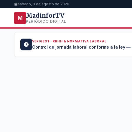
sábado, 8 de agosto de 2026
MadinforTV
M
PERIÓDICO DIGITAL
VERIGEST · RRHH & NORMATIVA LABORAL
u →
Control de jornada laboral conforme a la ley —