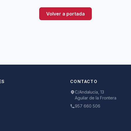
Volver a portada
ES
CONTACTO
C/Andalucía, 13
Aguilar de la Frontera
957 660 506