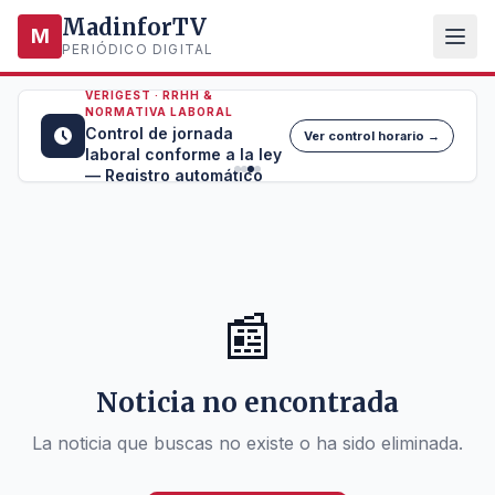
MadinforTV
M
PERIÓDICO DIGITAL
VERIGEST · RRHH &
NORMATIVA LABORAL
Control de jornada
Ver control horario →
laboral conforme a la ley
— Registro automático
📰
Noticia no encontrada
La noticia que buscas no existe o ha sido eliminada.