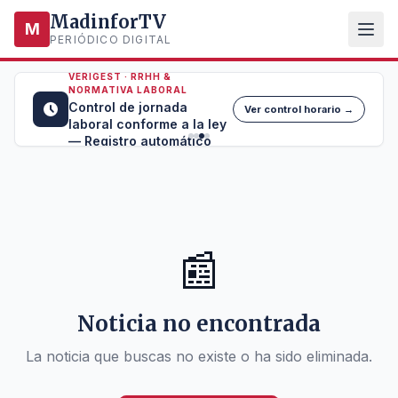
MadinforTV
M
PERIÓDICO DIGITAL
VERIGEST · RRHH &
NORMATIVA LABORAL
Control de jornada
Ver control horario →
laboral conforme a la ley
— Registro automático
📰
Noticia no encontrada
La noticia que buscas no existe o ha sido eliminada.