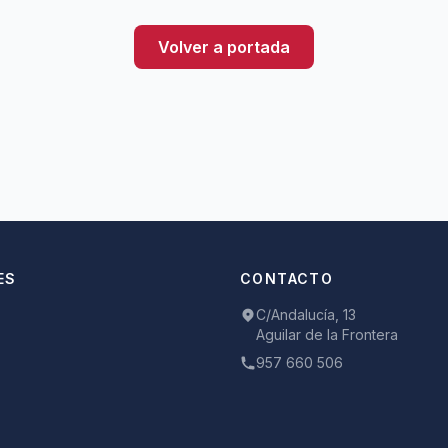
Volver a portada
ES
CONTACTO
C/Andalucía, 13
Aguilar de la Frontera
957 660 506