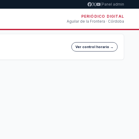
|
Panel admin
PERIÓDICO DIGITAL
Aguilar de la Frontera · Córdoba
Ver control horario →