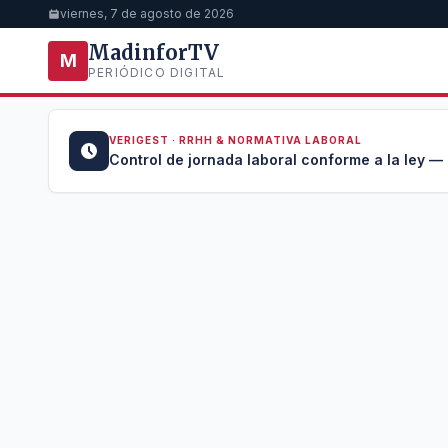
viernes, 7 de agosto de 2026
MadinforTV
M
PERIÓDICO DIGITAL
VERIGEST · RRHH & NORMATIVA LABORAL
u →
Control de jornada laboral conforme a la ley —