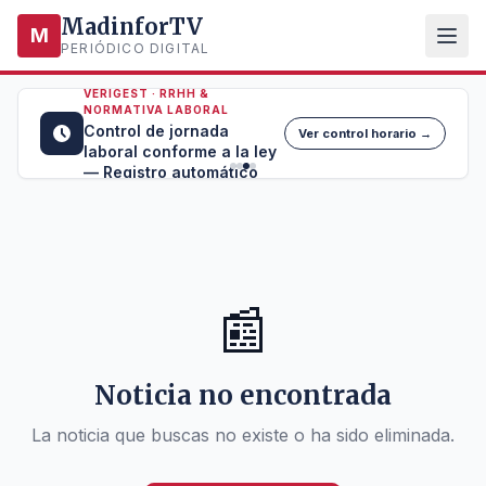
MadinforTV
M
PERIÓDICO DIGITAL
VERIGEST · RRHH &
NORMATIVA LABORAL
Control de jornada
Ver control horario →
laboral conforme a la ley
— Registro automático
📰
Noticia no encontrada
La noticia que buscas no existe o ha sido eliminada.