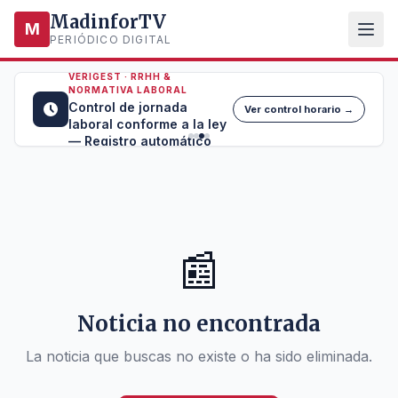
MadinforTV
M
PERIÓDICO DIGITAL
VERIGEST · RRHH &
NORMATIVA LABORAL
Control de jornada
Ver control horario →
laboral conforme a la ley
— Registro automático
📰
Noticia no encontrada
La noticia que buscas no existe o ha sido eliminada.