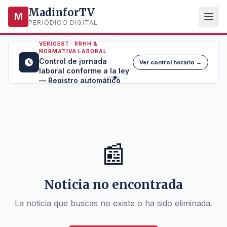
MadinforTV
M
PERIÓDICO DIGITAL
VERIGEST · RRHH &
NORMATIVA LABORAL
Control de jornada
Ver control horario →
laboral conforme a la ley
— Registro automático
📰
Noticia no encontrada
La noticia que buscas no existe o ha sido eliminada.