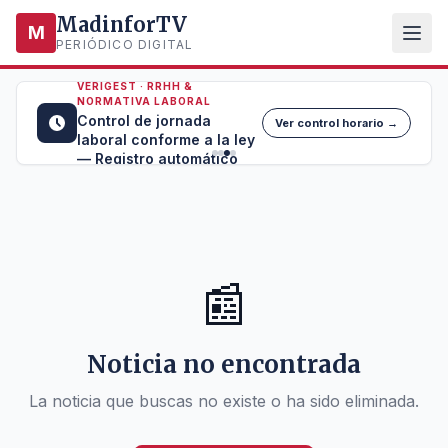
MadinforTV
M
PERIÓDICO DIGITAL
VERIGEST · RRHH &
NORMATIVA LABORAL
Control de jornada
Ver control horario →
laboral conforme a la ley
— Registro automático
📰
Noticia no encontrada
La noticia que buscas no existe o ha sido eliminada.