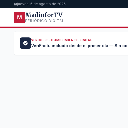
jueves, 6 de agosto de 2026
MadinforTV
M
PERIÓDICO DIGITAL
VERIGEST · CUMPLIMIENTO FISCAL
a →
VeriFactu incluido desde el primer día — Sin co