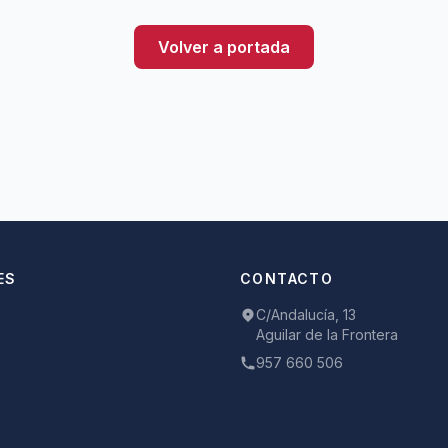
Volver a portada
ES
CONTACTO
C/Andalucía, 13
Aguilar de la Frontera
957 660 506