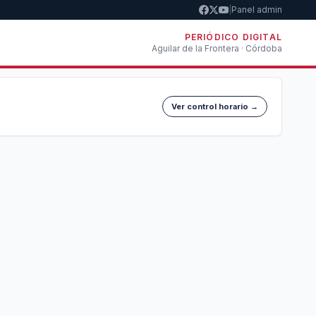
|
Panel admin
PERIÓDICO DIGITAL
Aguilar de la Frontera · Córdoba
Ver control horario →