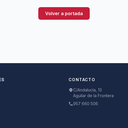
Volver a portada
ES
CONTACTO
C/Andalucía, 13
Aguilar de la Frontera
957 660 506