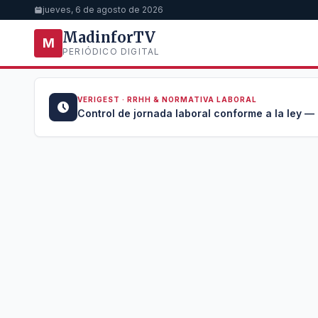
jueves, 6 de agosto de 2026
MadinforTV
M
PERIÓDICO DIGITAL
VERIGEST · RRHH & NORMATIVA LABORAL
u →
Control de jornada laboral conforme a la ley —