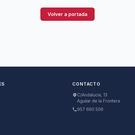
Volver a portada
ES
CONTACTO
C/Andalucía, 13
Aguilar de la Frontera
957 660 506