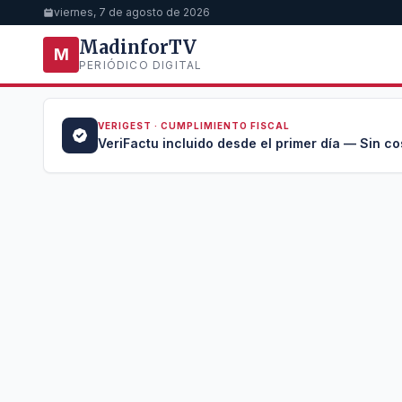
viernes, 7 de agosto de 2026
MadinforTV
M
PERIÓDICO DIGITAL
VERIGEST · CUMPLIMIENTO FISCAL
a →
VeriFactu incluido desde el primer día — Sin co