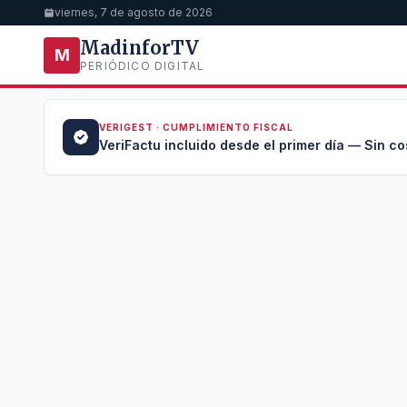
viernes, 7 de agosto de 2026
MadinforTV
M
PERIÓDICO DIGITAL
VERIGEST · CUMPLIMIENTO FISCAL
a →
VeriFactu incluido desde el primer día — Sin co