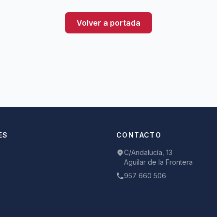
Volver a portada
ES
CONTACTO
C/Andalucía, 13
Aguilar de la Frontera
957 660 506