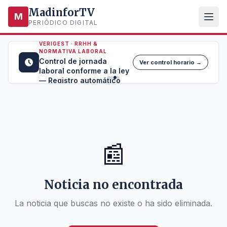
MadinforTV
M
PERIÓDICO DIGITAL
VERIGEST · RRHH &
NORMATIVA LABORAL
Control de jornada
Ver control horario →
laboral conforme a la ley
— Registro automático
📰
Noticia no encontrada
La noticia que buscas no existe o ha sido eliminada.