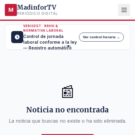
MadinforTV
M
PERIÓDICO DIGITAL
VERIGEST · RRHH &
NORMATIVA LABORAL
Control de jornada
Ver control horario →
laboral conforme a la ley
— Registro automático
📰
Noticia no encontrada
La noticia que buscas no existe o ha sido eliminada.