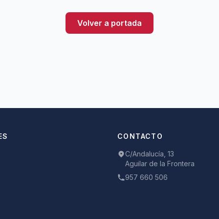
Volver a portada
ES
CONTACTO
C/Andalucía, 13
Aguilar de la Frontera
957 660 506