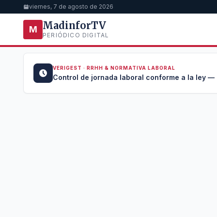
viernes, 7 de agosto de 2026
MadinforTV
M
PERIÓDICO DIGITAL
VERIGEST · RRHH & NORMATIVA LABORAL
u →
Control de jornada laboral conforme a la ley —