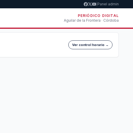
|
Panel admin
PERIÓDICO DIGITAL
Aguilar de la Frontera · Córdoba
Ver control horario →