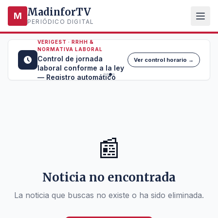
MadinforTV
M
PERIÓDICO DIGITAL
VERIGEST · RRHH &
NORMATIVA LABORAL
Control de jornada
Ver control horario →
laboral conforme a la ley
— Registro automático
📰
Noticia no encontrada
La noticia que buscas no existe o ha sido eliminada.