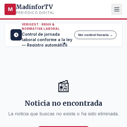
MadinforTV
M
PERIÓDICO DIGITAL
VERIGEST · RRHH &
NORMATIVA LABORAL
Control de jornada
Ver control horario →
laboral conforme a la ley
— Registro automático
📰
Noticia no encontrada
La noticia que buscas no existe o ha sido eliminada.