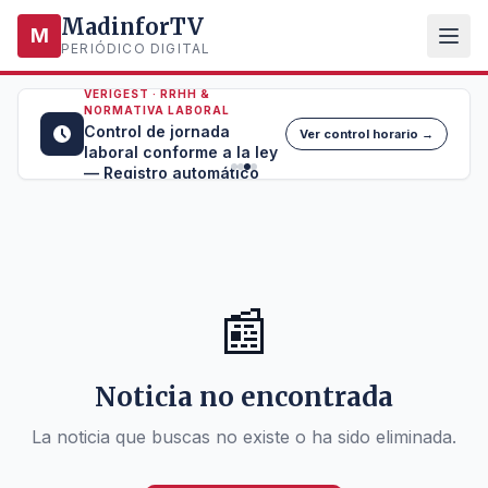
MadinforTV
M
PERIÓDICO DIGITAL
VERIGEST · RRHH &
NORMATIVA LABORAL
Control de jornada
Ver control horario →
laboral conforme a la ley
— Registro automático
📰
Noticia no encontrada
La noticia que buscas no existe o ha sido eliminada.