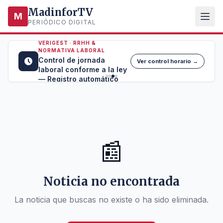
MadinforTV
M
PERIÓDICO DIGITAL
VERIGEST · RRHH &
NORMATIVA LABORAL
Control de jornada
Ver control horario →
laboral conforme a la ley
— Registro automático
📰
Noticia no encontrada
La noticia que buscas no existe o ha sido eliminada.