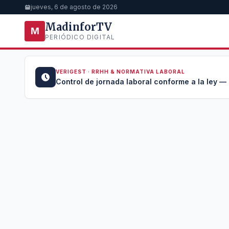
jueves, 6 de agosto de 2026
MadinforTV
M
PERIÓDICO DIGITAL
VERIGEST · RRHH & NORMATIVA LABORAL
u →
Control de jornada laboral conforme a la ley —