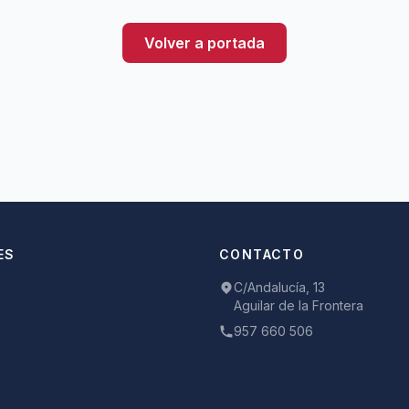
Volver a portada
ES
CONTACTO
C/Andalucía, 13
Aguilar de la Frontera
957 660 506