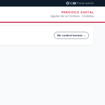
|
Panel admin
PERIÓDICO DIGITAL
Aguilar de la Frontera · Córdoba
Ver control horario →