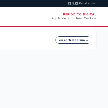
|
Panel admin
PERIÓDICO DIGITAL
Aguilar de la Frontera · Córdoba
Ver control horario →