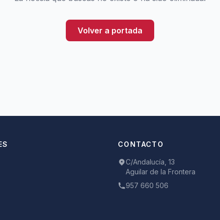
Volver a portada
ES
CONTACTO
C/Andalucía, 13
Aguilar de la Frontera
957 660 506