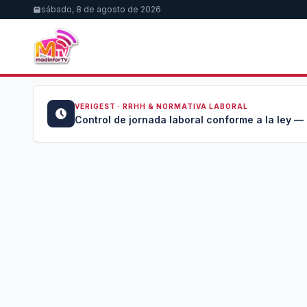
sábado, 8 de agosto de 2026
VERIGEST · RRHH & NORMATIVA LABORAL
u →
Control de jornada laboral conforme a la ley —