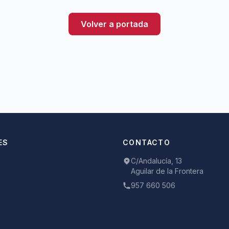
Volver a portada
ES
CONTACTO
C/Andalucía, 13
Aguilar de la Frontera
957 660 506