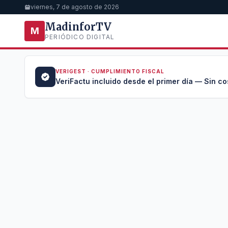
viernes, 7 de agosto de 2026
MadinforTV
M
PERIÓDICO DIGITAL
VERIGEST · CUMPLIMIENTO FISCAL
a →
VeriFactu incluido desde el primer día — Sin co