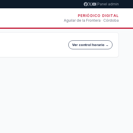
|
Panel admin
PERIÓDICO DIGITAL
Aguilar de la Frontera · Córdoba
Ver control horario →