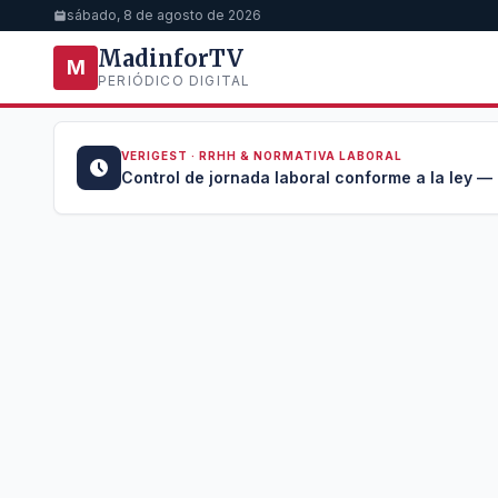
sábado, 8 de agosto de 2026
MadinforTV
M
PERIÓDICO DIGITAL
VERIGEST · RRHH & NORMATIVA LABORAL
u →
Control de jornada laboral conforme a la ley —