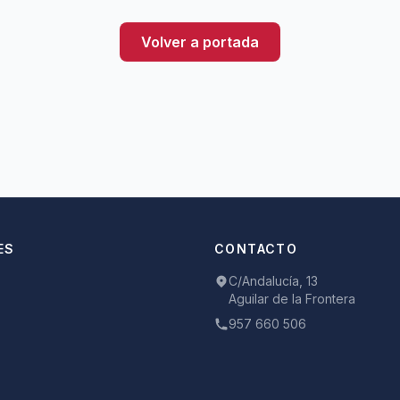
Volver a portada
ES
CONTACTO
C/Andalucía, 13
Aguilar de la Frontera
957 660 506