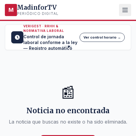
MadinforTV
M
PERIÓDICO DIGITAL
VERIGEST · RRHH &
NORMATIVA LABORAL
Control de jornada
Ver control horario →
laboral conforme a la ley
— Registro automático
📰
Noticia no encontrada
La noticia que buscas no existe o ha sido eliminada.