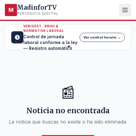
MadinforTV
M
PERIÓDICO DIGITAL
VERIGEST · RRHH &
NORMATIVA LABORAL
Control de jornada
Ver control horario →
laboral conforme a la ley
— Registro automático
📰
Noticia no encontrada
La noticia que buscas no existe o ha sido eliminada.