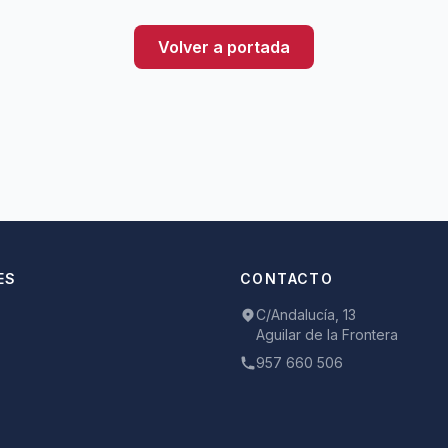
Volver a portada
ES
CONTACTO
C/Andalucía, 13
Aguilar de la Frontera
957 660 506