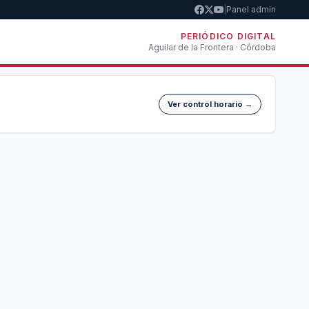
|
Panel admin
PERIÓDICO DIGITAL
Aguilar de la Frontera · Córdoba
Ver control horario →