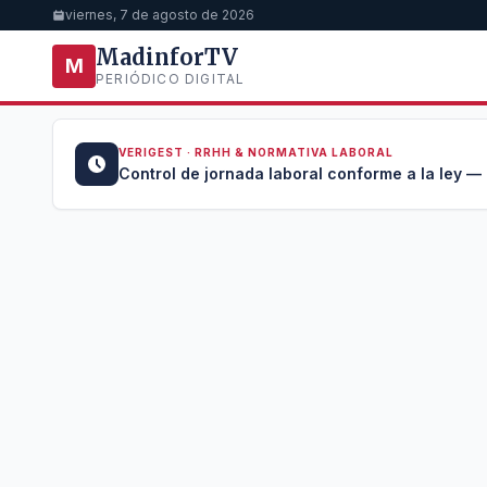
viernes, 7 de agosto de 2026
MadinforTV
M
PERIÓDICO DIGITAL
VERIGEST · RRHH & NORMATIVA LABORAL
u →
Control de jornada laboral conforme a la ley —