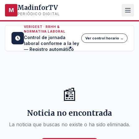
MadinforTV
M
PERIÓDICO DIGITAL
VERIGEST · RRHH &
NORMATIVA LABORAL
Control de jornada
Ver control horario →
laboral conforme a la ley
— Registro automático
📰
Noticia no encontrada
La noticia que buscas no existe o ha sido eliminada.