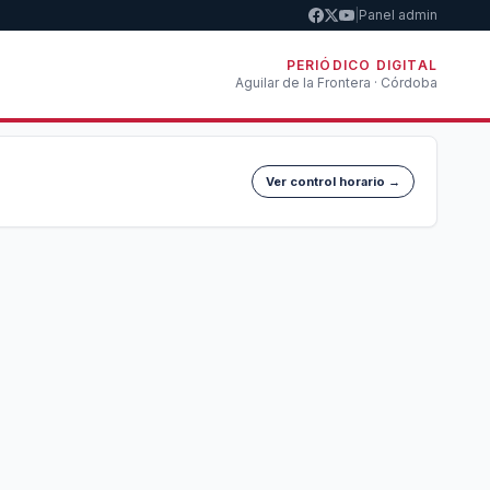
|
Panel admin
PERIÓDICO DIGITAL
Aguilar de la Frontera · Córdoba
Ver control horario →