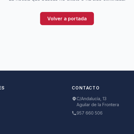
Volver a portada
ES
CONTACTO
C/Andalucía, 13
Aguilar de la Frontera
957 660 506