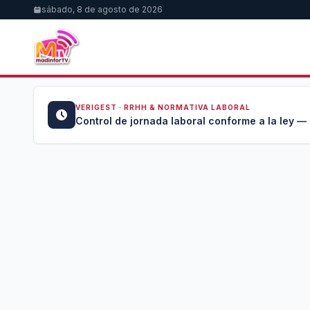
sábado, 8 de agosto de 2026
VERIGEST · RRHH & NORMATIVA LABORAL
u →
Control de jornada laboral conforme a la ley —